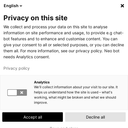
Hyppää
English
pääsisältöön
H
P
Privacy on this site
A
Ä
We collect and process your data on this site to analyse
K
Ä
information on site performance and usage, to provide e.g chat-
U
V
bot features and to enhance and customise content. You can
Hoida opiskelijan terveysasiat suoraan
give your consent to all or selected purposes, or you can decline
A
YTHSDigissä!
them all. For more information, see our privacy policy. Neo bot
L
Yhteydenotto hoituu helposti YTHSDigissä sinulle
needs Analytics consent.
I
sopivaan aikaan. Lataa sovellus App Store/Google
Privacy policy
K
Play.
K
Analytics
O
We'll collect information about your visit to our site. It
helps us understand how the site is used – what's
working, what might be broken and what we should
improve.
Accept all
Decline all